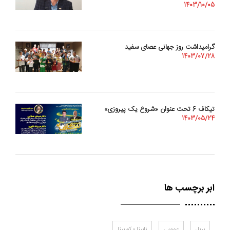
1403/10/05
گرامیداشت روز جهانی عصای سفید
1403/07/28
تیکاف 6 تحت عنوان «شروع یک پیروزی»
1403/05/24
ابر برچسب ها
بریل
عمومی
نابینا و کم بینا