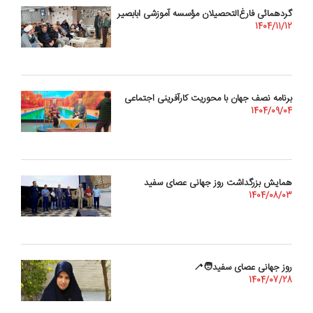
گردهمائی فارغ‌التحصیلان مؤسسه آموزشی ابابصیر
1404/11/12
برنامه نصف جهان با محوریت کارآفرینی اجتماعی
1404/09/04
همایش بزرگداشت روز جهانی عصای سفید
1404/08/03
روز جهانی عصای سفید🧑‍🦯
1404/07/28