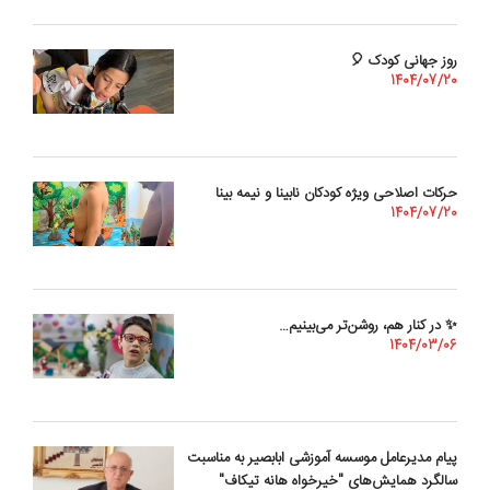
روز جهانی کودک 🎈
1404/07/20
حرکات اصلاحی ویژه کودکان نابینا و نیمه بینا
1404/07/20
✨ در کنار هم، روشن‌تر می‌بینیم…
1404/03/06
پیام مدیرعامل موسسه آموزشی ابابصیر به مناسبت
سالگرد همایش‌های "خیرخواه هانه تیکاف"