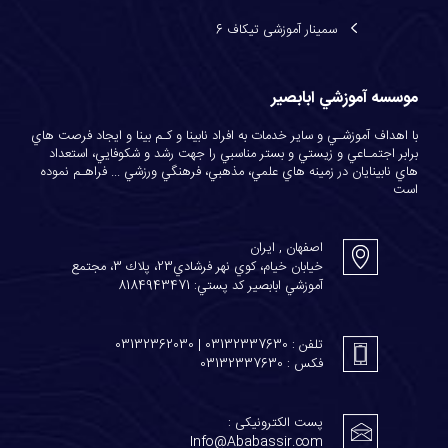
سمینار آموزشی تیکاف 6
موسسه آموزشي ابابصير
با اهداف آموزشـي و ساير خدمات به افراد نابينا و كـم بينا و ايجاد فرصت هاي
برابر اجتمـاعي و زيستي و بستر مناسبي را جهت رشد و شكوفايي، استعداد
هاي نابينايان در زمينه هاي علمي، مذهبي، فرهنگي ورزشي ... فراهـم نموده
است
اصفهان , ایران
خيابان خيام، كوي نهر فرشادي23، پلاك 3، مجتمع
آموزشي ابابصير كد پستي: 8184943471
تلفن : 03132337630 | 03132362030
فکس : 03132337630
پست الکترونیکی :
Info@Ababassir.com