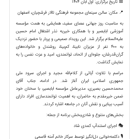
📅 تاریخ برگزاری: اول آبان ۱۴۰۴
📍 مکان: سالن سینمای مجموعه فرهنگی تالار فرشچیان، اصفهان
به مناسبت روز جهانی عصای سفید، همایشی به همت مؤسسه
آموزشی ابابصیر و با همکاری خیریه نذر اشتغال امام حسین
علیه‌السلام برگزار شد. این رویداد صمیمی و پربار با حضور نزدیک
به ۴۰۰ نفر از عزیزان نابینا، کم‌بینا، روشندل و خانواده‌های
گران‌قدرشان، جلوه‌ای از اتحاد، توانمندی، امید و عزت نفس را به
نمایش گذاشت.
مراسم با تلاوت آیاتی از کلام‌الله مجید و اجرای سرود ملی
جمهوری اسلامی ایران آغاز شد. در ادامه، جناب آقای
محمدحسین بصیری، مدیرعامل مؤسسه ابابصیر، با سخنان خود
ضمن خیرمقدم به حاضران، به اهمیت توانمندسازی افراد دارای
آسیب بینایی و نقش آنان در جامعه اشاره کردند.
بخش‌های متنوع و شادی‌بخش برنامه از جمله:
🎭 اجرای استندآپ کمدی شاد
🎙️ دکلمه‌خوانی دل‌انگیز توسط سرکار خانم آمنه قاسمی