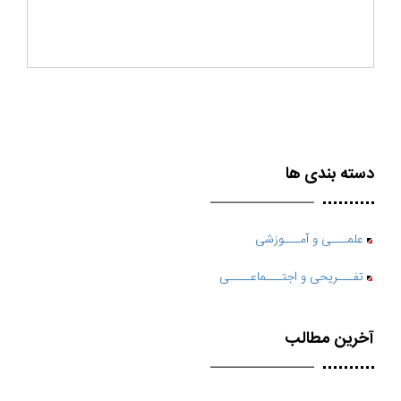
دسته بندی ها
علمـــی و آمـــوزشی
تفـــریحی و اجتـــماعــــی
آخرین مطالب