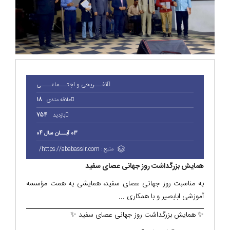
تفـــریحی و اجتـــماعــــی
علاقه مندی
18
بازدید
754
03 آبـــان سال 04
منبع :
https://ababassir.com/
همایش بزرگداشت روز جهانی عصای سفید
به مناسبت روز جهانی عصای سفید، همایشی به همت مؤسسه
آموزشی ابابصیر و با همکاری ...
✨ همایش بزرگداشت روز جهانی عصای سفید ✨