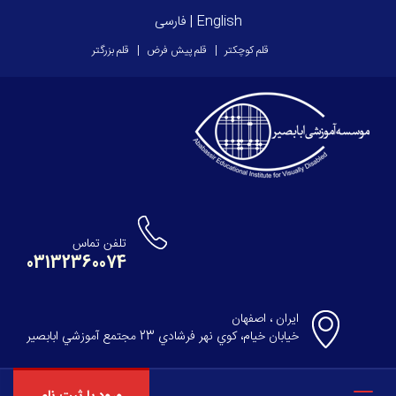
English
|
فارسی
قلم کوچکتر
قلم پیش فرض
قلم بزرگتر
تلفن تماس
03132360074
ایران ، اصفهان
خيابان خيام، كوي نهر فرشادي 23 مجتمع آموزشي ابابصير