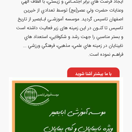
ايجاد فرصت هاي برابر اجتمـاعي و زيستي، با الطاف الهي
وعنايات حضرت ولي عصر(عج) توسط تعدادي از خيرين
اصفهان تاسيس گرديد. موسسه آموزشـي ابـابصير از تاريخ
تاسیس تا كنـون در اين زمينه های زیر فعاليت داشته است
و بستر مناسبي را جهت رشد و شكوفايي، استعداد هاي
نابينايان در زمينه هاي علمي، مذهبي، فرهنگي ورزشي ...
فراهـم نموده است.
با ما بیشتر آشنا شوید