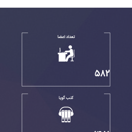
تعداد اعضا
582
کتب گویا