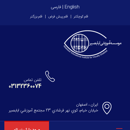
English
|
فارسی
قلم کوچکتر
قلم پیش فرض
قلم بزرگتر
تلفن تماس
03132360074
ایران ، اصفهان
خيابان خيام، كوي نهر فرشادي 23 مجتمع آموزشي ابابصير