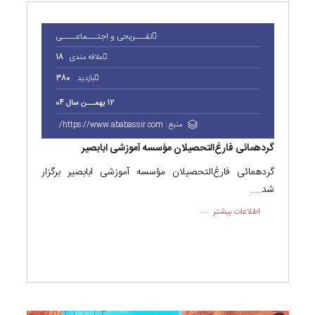
تفـــریحی و اجتـــماعــــی
علاقه مندی
18
بازدید
380
12 بهمـــن سال 04
منبع :
https://www.ababassir.com/
گردهمائی فارغ‌التحصیلان مؤسسه آموزشی ابابصیر
گردهمائی فارغ‌التحصیلان مؤسسه آموزشی ابابصیر برگزار
شد....
اطلاعات بیشتر