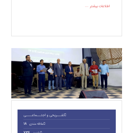
اطلاعات بیشتر
تفـــریحی و اجتـــماعــــی
علاقه مندی
18