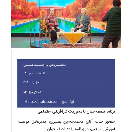
تفـــریحی و اجتـــماعــــی
علاقه مندی
18
بازدید
618
04 آذر سال 04
منبع :
https://ababassir.com/
برنامه نصف جهان با محوریت کارآفرینی اجتماعی
حضور جناب آقای محمدحسین بصیری، مدیرعامل موسسه
آموزشی ابابصیر، در برنامه زنده نصف جهان...