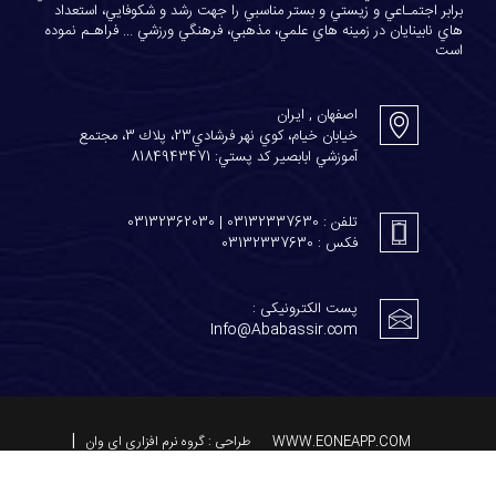
برابر اجتمـاعي و زيستي و بستر مناسبي را جهت رشد و شكوفايي، استعداد
هاي نابينايان در زمينه هاي علمي، مذهبي، فرهنگي ورزشي ... فراهـم نموده
است
اصفهان , ایران
خيابان خيام، كوي نهر فرشادي23، پلاك 3، مجتمع
آموزشي ابابصير كد پستي: 8184943471
تلفن : 03132337630 | 03132362030
فکس : 03132337630
پست الکترونیکی :
Info@Ababassir.com
WWW.EONEAPP.COM
طراحی : گروه نرم افزاری ای وان
تمامی حقوق مادی و معنوی این سایت متعلق به موسسه آموزشی ابابصیر می باشد