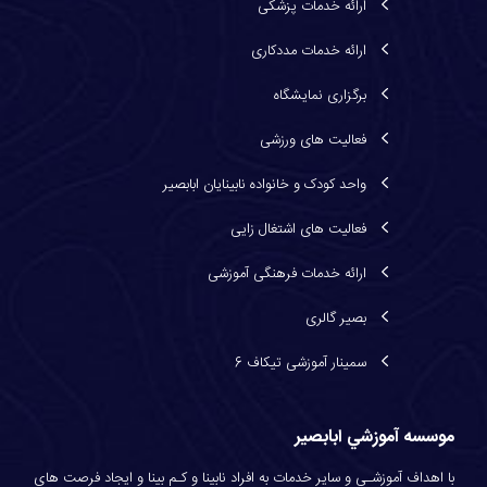
ارائه خدمات پزشكی
ارائه خدمات مددكاری
برگزاری نمایشگاه
فعالیت های ورزشی
واحد کودک و خانواده نابینایان ابابصیر
فعاليت های اشتغال زايی
ارائه خدمات فرهنگی آموزشی
بصیر گالری
سمینار آموزشی تیکاف 6
موسسه آموزشي ابابصير
با اهداف آموزشـي و ساير خدمات به افراد نابينا و كـم بينا و ايجاد فرصت هاي