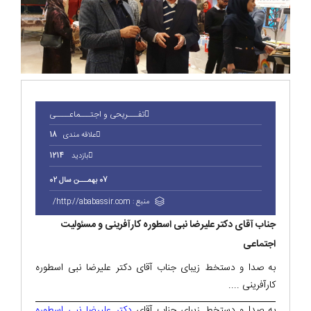
تفـــریحی و اجتـــماعــــی
علاقه مندی
18
بازدید
1214
07 بهمـــن سال 02
منبع :
http://ababassir.com/
جناب آقای دکتر علیرضا نبی اسطوره کارآفرینی و مسئولیت
اجتماعی
به صدا و دستخط زیبای جناب آقای دکتر علیرضا نبی اسطوره
کارآفرینی ....
به صدا و دستخط زیبای جناب آقای
دکتر علیرضا نبی اسطوره