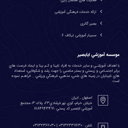
فعاليت های اشتغال زايی
ارائه خدمات فرهنگی آموزشی
بصیر گالری
سمینار آموزشی تیکاف 6
موسسه آموزشي ابابصير
با اهداف آموزشـي و ساير خدمات به افراد نابينا و كـم بينا و ايجاد فرصت هاي
برابر اجتمـاعي و زيستي و بستر مناسبي را جهت رشد و شكوفايي، استعداد
هاي نابينايان در زمينه هاي علمي، مذهبي، فرهنگي ورزشي ... فراهـم نموده
است
اصفهان , ایران
خيابان خيام، كوي نهر فرشادي23، پلاك 3، مجتمع
آموزشي ابابصير كد پستي: 8184943471
تلفن : 03132337630 | 03132362030