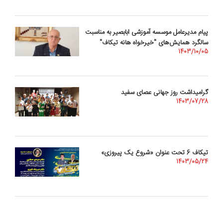
پیام مدیرعامل موسسه آموزشی ابابصیر به مناسبت
سالگرد همایش‌های "خیرخواه هانه تیکاف"
1403/10/05
گرامیداشت روز جهانی عصای سفید
1403/07/28
تیکاف 6 تحت عنوان «شروع یک پیروزی»
1403/05/24