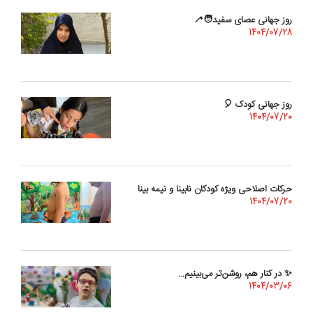
روز جهانی عصای سفید🧑‍🦯
1404/07/28
روز جهانی کودک 🎈
1404/07/20
حرکات اصلاحی ویژه کودکان نابینا و نیمه بینا
1404/07/20
✨ در کنار هم، روشن‌تر می‌بینیم…
1404/03/06