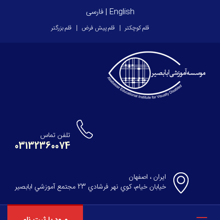
English
|
فارسی
قلم کوچکتر
قلم پیش فرض
قلم بزرگتر
تلفن تماس
03132360074
ایران ، اصفهان
خيابان خيام، كوي نهر فرشادي 23 مجتمع آموزشي ابابصير