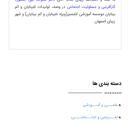
کارآفرینی و مسئولیت اجتماعی
در وصف تولیدات نابینایان و کم
بینایان موسسه آموزشی ابابصیر(ویژه نابینایان و کم بینایان) و شهر
زیبای اصفهان
دسته بندی ها
علمـــی و آمـــوزشی
تفـــریحی و اجتـــماعــــی